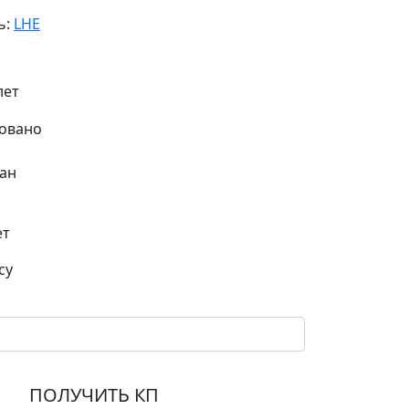
ь:
LHE
1
лет
ан
ет
су
ПОЛУЧИТЬ КП