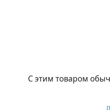
С этим товаром обы
П