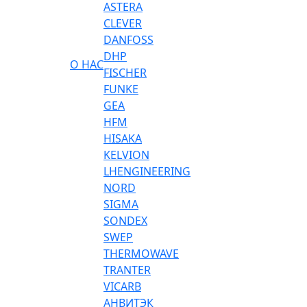
ASTERA
CLEVER
DANFOSS
DHP
О НАС
FISCHER
FUNKE
GEA
HFM
HISAKA
KELVION
LHENGINEERING
NORD
SIGMA
SONDEX
SWEP
THERMOWAVE
TRANTER
VICARB
АНВИТЭК