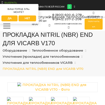
ВЫБРАТЬ
ДОСТАВКА ПО ВСЕЙ РОССИИ
ВАШ ГОРОД ЭЛЬ-
МОНТЕ?
8 (800) 600-6-278
КОРЗИНА
ДА
НЕТ
8 (843) 207-2-208
ПН-ПТ
с 09:00 до
ПОЛУЧИТЬ
18:00
ARMOSERVIS@YANDEX.RU
КП
ПРОКЛАДКА NITRIL (NBR) END
ДЛЯ VICARB V170
Оборудование
Теплообменное оборудование
Уплотнения (прокладки) для теплообменников
Уплотнения для теплообменников VICARB
ПРОКЛАДКА NITRIL (NBR) END для VICARB V170