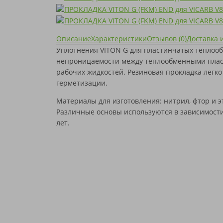
SONDEX
SIGMA
КОРРОЗИИ
SWEP
SONDEX
THERMOWAVE
SWEP
TRANTER
THERMOWAVE
Описание
Характеристики
Отзывов (0)
Доставка 
VICARB
TRANTER
АНВИТЭК
VICARB
Уплотнения VITON G для пластинчатых теплооб
АПВ ТЕПЛОТЕКС
АНВИТЭК
непроницаемости между теплообменными плас
ВОГЕЗ
АПВ ТЕПЛОТЕКС
рабочих жидкостей. Резиновая прокладка легко 
МАШИМПЭКС
ВОГЕЗ
герметизации.
ПРОМСТРОЙИНДУСТРИЯ
МАШИМПЭКС
РИДАН
ПРОМСТРОЙИНДУСТРИЯ
Материалы для изготовления: нитрил, фтор и 
СЛАВУТИЧ
РИДАН
Различные основы используются в зависимости 
ТЕПЛОСИЛА
СЛАВУТИЧ
лет.
ТЕПЛОХИТ
ТЕПЛОСИЛА
ТИЖ
ТЕПЛОХИТ
ФЕНИКС
ТИЖ
ЭТРА
ФЕНИКС
ЮТЕРМО
ЭТРА
ЮТЕРМО