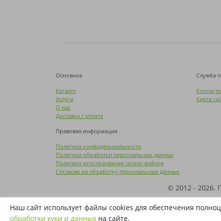
Основное
Служба 
Каталог
Контакт
Услуги
Карта са
О нас
Доставка / оплата
Правовая информация
Политика конфиденциальности
Политика обработки персональных данных
Политика использования cookie-файлов
Согласие на обработку персональных данных
© 2012 - 2026.
Названия производителей, компаний и товарн
Наш сайт использует файлы cookies для обеспечения полноц
фирме
обработки куки и данных
на сайте.