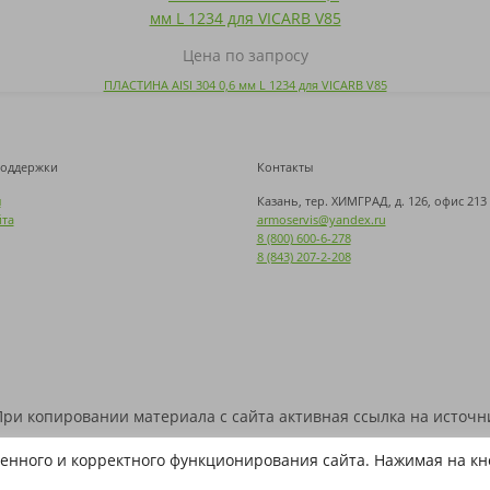
Цена по запросу
ПЛАСТИНА AISI 304 0,6 мм L 1234 для VICARB V85
поддержки
Контакты
ы
Казань, тер. ХИМГРАД, д. 126, офис 213
йта
armoservis@yandex.ru
8 (800) 600-6-278
8 (843) 207-2-208
 При копировании материала с сайта активная ссылка на источн
ые знаки используются на сайте исключительно в информационн
енного и корректного функционирования сайта. Нажимая на кно
нные наименования являются собственностью их правооблада