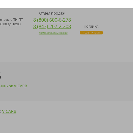
ДОСТАВКА ПО ВСЕЙ РОССИИ
ПОИСК
НАПИСАТЬ НАМ WHATSAPP
Отдел продаж
8 (800) 600-6-278
отаем с
ПН-ПТ
09:00 до 18:00
8 (843) 207-2-208
КОРЗИНА
ПОЛУЧИТЬ КП
ARMOSERVIS@YANDEX.RU
5
нников VICARB
:
VICARB