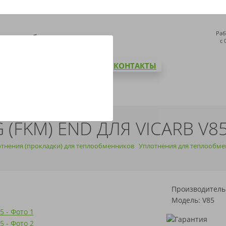
Раб
с 
СТАВКА И ОПЛАТА
БЛОГ
КОНТАКТЫ
 (FKM) END ДЛЯ VICARB V8
тнения (прокладки) для теплообменников
Уплотнения для теплообме
Производитель
Модель: V85