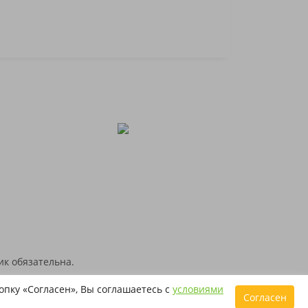
ик обязательна.
ых (справочных) целях. Все товарные знаки и
пку «Согласен», Вы соглашаетесь с
условиями
Согласен
телей.