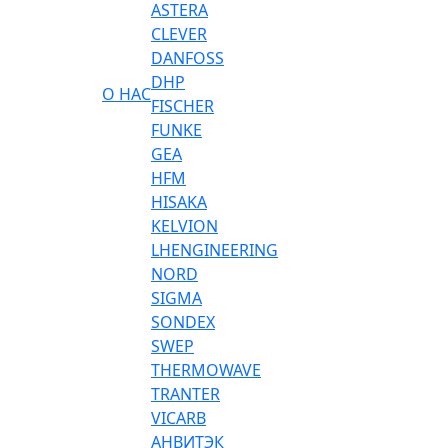
ASTERA
CLEVER
DANFOSS
DHP
О НАС
FISCHER
FUNKE
GEA
HFM
HISAKA
KELVION
LHENGINEERING
NORD
SIGMA
SONDEX
SWEP
THERMOWAVE
TRANTER
VICARB
АНВИТЭК