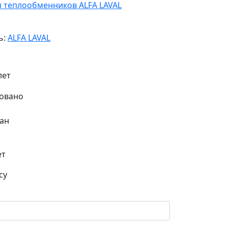
я теплообменников ALFA LAVAL
ь:
ALFA LAVAL
лет
ан
ет
су