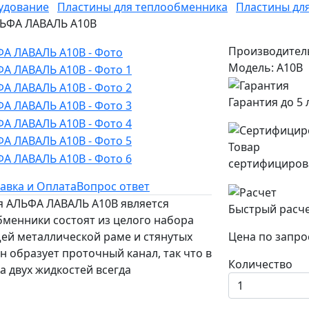
удование
Пластины для теплообменника
Пластины дл
АЛЬФА ЛАВАЛЬ A10B
Производител
Модель: A10B
Гарантия до 5 
Товар
сертифициров
авка и Оплата
Вопрос ответ
ля АЛЬФА ЛАВАЛЬ A10B является
Быстрый расч
менники состоят из целого набора
щей металлической раме и стянутых
Цена по запро
 образует проточный канал, так что в
Количество
а двух жидкостей всегда