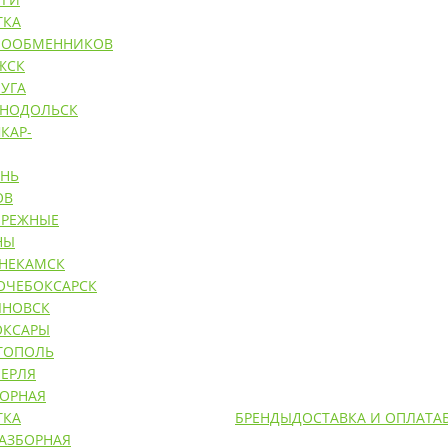
ТКА
ЛООБМЕННИКОВ
ЖСК
УГА
ЕНОДОЛЬСК
КАР-
АНЬ
ОВ
ЕРЕЖНЫЕ
НЫ
НЕКАМСК
ОЧЕБОКСАРСК
ЯНОВСК
ОКСАРЫ
ТОПОЛЬ
ЕРЛЯ
БОРНАЯ
ТКА
БРЕНДЫ
ДОСТАВКА И ОПЛАТА
РАЗБОРНАЯ