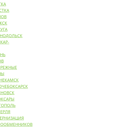
ТКА
СТКА
ЛОВ
ЖСК
УГА
ЕНОДОЛЬСК
КАР-
АНЬ
ОВ
ЕРЕЖНЫЕ
НЫ
НЕКАМСК
ОЧЕБОКСАРСК
ЯНОВСК
ОКСАРЫ
ТОПОЛЬ
ЕРЛЯ
ЕРНИЗАЦИЯ
ЛООБМЕННИКОВ