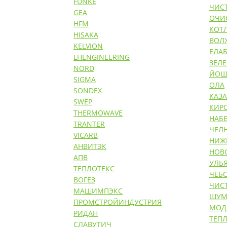
FUNKE
ЧИС
GEA
ОЧИ
HFM
КОТ
HISAKA
ВОЛ
KELVION
ЕЛАБ
LHENGINEERING
ЗЕЛ
NORD
ЙОШ
SIGMA
ОЛА
SONDEX
КАЗ
SWEP
КИР
THERMOWAVE
НАБ
TRANTER
ЧЕЛ
VICARB
НИЖ
АНВИТЭК
НОВ
АПВ
УЛЬ
ТЕПЛОТЕКС
ЧЕБ
ВОГЕЗ
ЧИС
МАШИМПЭКС
ШУМ
ПРОМСТРОЙИНДУСТРИЯ
МОД
РИДАН
ТЕП
СЛАВУТИЧ