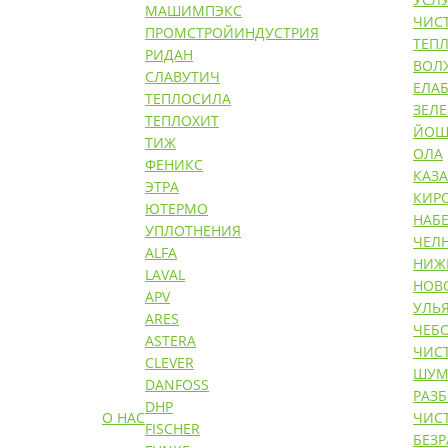
МАШИМПЭКС
ЧИС
ПРОМСТРОЙИНДУСТРИЯ
ТЕП
РИДАН
ВОЛ
СЛАВУТИЧ
ЕЛАБ
ТЕПЛОСИЛА
ЗЕЛ
ТЕПЛОХИТ
ЙОШ
ТИЖ
ОЛА
ФЕНИКС
КАЗ
ЭТРА
КИР
ЮТЕРМО
НАБ
УПЛОТНЕНИЯ
ЧЕЛ
ALFA
НИЖ
LAVAL
НОВ
APV
УЛЬ
ARES
ЧЕБ
ASTERA
ЧИС
CLEVER
ШУМ
DANFOSS
РАЗ
DHP
О НАС
ЧИС
FISCHER
БЕЗ