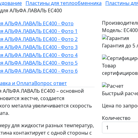
удование
Пластины для теплообменника
Пластины дл
H для АЛЬФА ЛАВАЛЬ EC400
Производител
Модель: EC400
Гарантия до 5 
Товар
сертифициров
авка и Оплата
Вопрос ответ
ля АЛЬФА ЛАВАЛЬ EC400 – основной
Быстрый расч
новится жестче, создается
кого металла увеличивается скорость
Цена по запро
ата.
Количество
еру для жидкости разных температур,
тина контактирует с одной стороны с