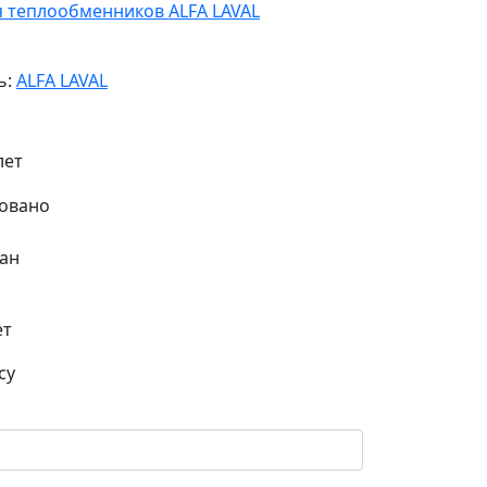
я теплообменников ALFA LAVAL
ь:
ALFA LAVAL
лет
ан
ет
су