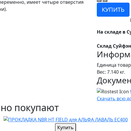
опеременно, имеет четыре отверстия
КУПИТЬ
и).
На складе в С
Склад Суйфэн
Информа
Единица товар
Вес: 7.140 кг.
Докуме
Скачать всю 
чно покупают
Купить