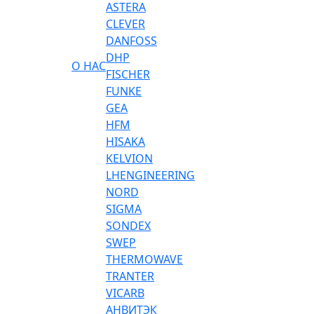
ASTERA
CLEVER
DANFOSS
DHP
О НАС
FISCHER
FUNKE
GEA
HFM
HISAKA
KELVION
LHENGINEERING
NORD
SIGMA
SONDEX
SWEP
THERMOWAVE
TRANTER
VICARB
АНВИТЭК