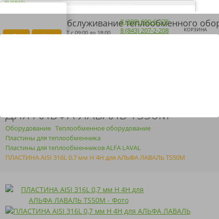
ВЫБРАТЬ
ДОСТАВКА ПО ВСЕЙ РОССИИ
ВАШ ГОРОД ЭЛЬ-
Загрузка...
8 (800) 600-6-278
МОНТЕ?
8 (843) 207-2-208
КОРЗИНА
ПН-ПТ
с 09:00 до 18:00
Да
Нет
ПОЛУЧИТЬ КП
ARMOSERVIS@YANDEX.RU
ПЛАСТИНА AISI 316L 0,7 ММ H 4H
ДЛЯ АЛЬФА ЛАВАЛЬ TS50M
Оборудование
Теплообменное оборудование
Пластины для теплообменника
Пластины для теплообменников ALFA LAVAL
ПЛАСТИНА AISI 316L 0,7 мм H 4H для АЛЬФА ЛАВАЛЬ TS50M