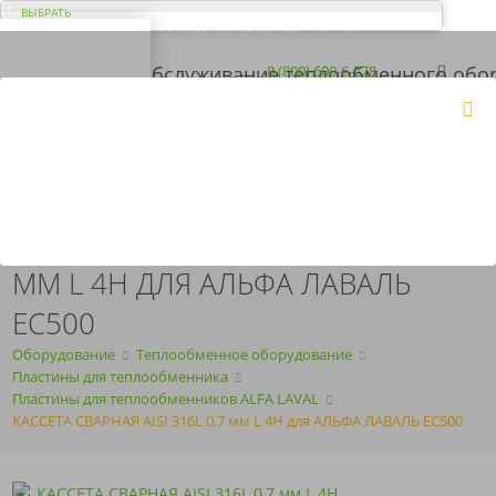
ВЫБРАТЬ
ДОСТАВКА ПО ВСЕЙ РОССИИ
ВАШ ГОРОД ЭЛЬ-
МОНТЕ?
Загрузка...
8 (800) 600-6-278
8 (843) 207-2-208
КОРЗИНА
Да
Нет
ПН-ПТ
с 09:00 до 18:00
ПОЛУЧИТЬ КП
ARMOSERVIS@YANDEX.RU
КАССЕТА СВАРНАЯ AISI 316L 0,7
ММ L 4H ДЛЯ АЛЬФА ЛАВАЛЬ
EC500
Оборудование
Теплообменное оборудование
Пластины для теплообменника
Пластины для теплообменников ALFA LAVAL
КАССЕТА СВАРНАЯ AISI 316L 0,7 мм L 4H для АЛЬФА ЛАВАЛЬ EC500