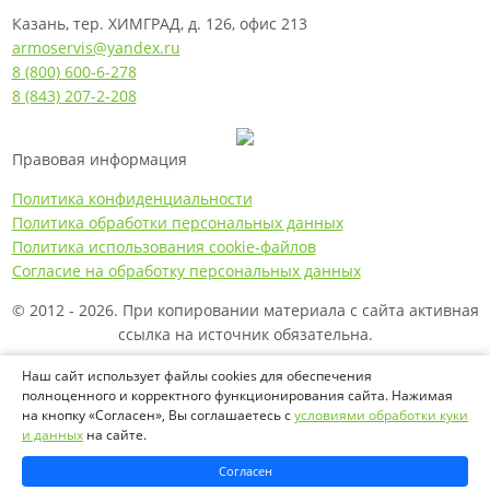
Казань, тер. ХИМГРАД, д. 126, офис 213
armoservis@yandex.ru
8 (800) 600-6-278
8 (843) 207-2-208
Правовая информация
Политика конфиденциальности
Политика обработки персональных данных
Политика использования cookie-файлов
Согласие на обработку персональных данных
© 2012 - 2026. При копировании материала с сайта активная
ссылка на источник обязательна.
Названия производителей, компаний и товарные знаки
Наш сайт использует файлы cookies для обеспечения
полноценного и корректного функционирования сайта. Нажимая
используются на сайте исключительно в информационных
на кнопку «Согласен», Вы соглашаетесь с
условиями обработки куки
(справочных) целях. Все товарные знаки и фирменные
и данных
на сайте.
наименования являются собственностью их
правообладателей.
Согласен