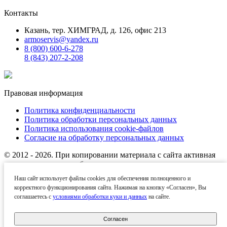
Контакты
Казань, тер. ХИМГРАД, д. 126, офис 213
armoservis@yandex.ru
8 (800) 600-6-278
8 (843) 207-2-208
Правовая информация
Политика конфиденциальности
Политика обработки персональных данных
Политика использования cookie-файлов
Согласие на обработку персональных данных
© 2012 - 2026. При копировании материала с сайта активная
ссылка на источник обязательна.
Наш сайт использует файлы cookies для обеспечения полноценного и
Названия производителей, компаний и товарные знаки
корректного функционирования сайта. Нажимая на кнопку «Согласен», Вы
используются на сайте исключительно в информационных
соглашаетесь с
условиями обработки куки и данных
на сайте.
(справочных) целях. Все товарные знаки и фирменные
наименования являются собственностью их
правообладателей.
Согласен