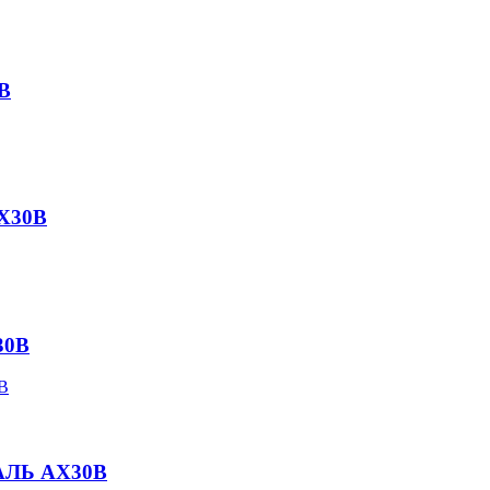
B
X30B
30B
АЛЬ AX30B