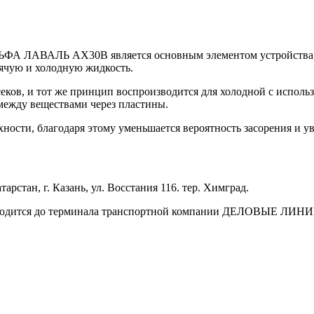
ЬФА ЛАВАЛЬ AX30B является основным элементом устройства. О
рячую и холодную жидкость.
секов, и тот же принцип воспроизводится для холодной с испол
между веществами через пластины.
ости, благодаря этому уменьшается вероятность засорения и ув
арстан, г. Казань, ул. Восстания 116. тер. Химград.
зводится до терминала транспортной компании ДЕЛОВЫЕ ЛИНИИ 