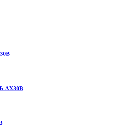
30B
Ь AX30B
B