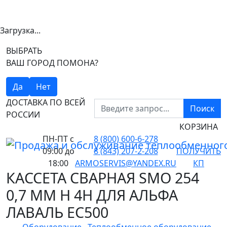
Загрузка...
ВЫБРАТЬ
ВАШ ГОРОД ПОМОНА?
Да
Нет
ДОСТАВКА ПО ВСЕЙ
Поиск
РОССИИ
КОРЗИНА
ПН-ПТ
с
8 (800) 600-6-278
09:00 до
8 (843) 207-2-208
ПОЛУЧИТЬ
18:00
ARMOSERVIS@YANDEX.RU
КП
КАССЕТА СВАРНАЯ SMO 254
0,7 ММ H 4H ДЛЯ АЛЬФА
ЛАВАЛЬ EC500