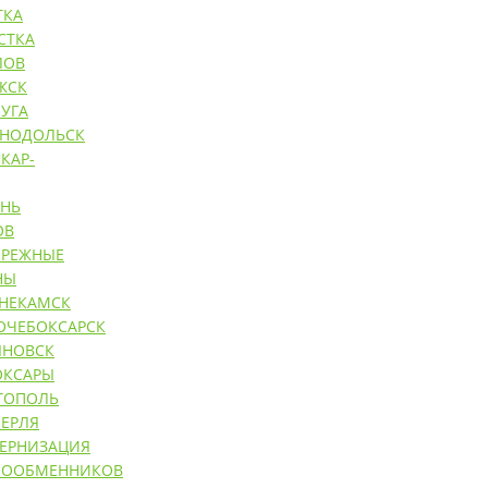
ТКА
СТКА
ЛОВ
ЖСК
УГА
ЕНОДОЛЬСК
КАР-
АНЬ
ОВ
ЕРЕЖНЫЕ
НЫ
НЕКАМСК
ОЧЕБОКСАРСК
ЯНОВСК
ОКСАРЫ
ТОПОЛЬ
ЕРЛЯ
ЕРНИЗАЦИЯ
ЛООБМЕННИКОВ