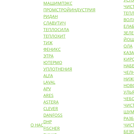
МАШИМПЭКС
ЧИС
ПРОМСТРОЙИНДУСТРИЯ
ТЕП
РИДАН
ВОЛ
СЛАВУТИЧ
ЕЛАБ
ТЕПЛОСИЛА
ЗЕЛ
ТЕПЛОХИТ
ЙОШ
ТИЖ
ОЛА
ФЕНИКС
КАЗ
ЭТРА
КИР
ЮТЕРМО
НАБ
УПЛОТНЕНИЯ
ЧЕЛ
ALFA
НИЖ
LAVAL
НОВ
APV
УЛЬ
ARES
ЧЕБ
ASTERA
ЧИС
CLEVER
ШУМ
DANFOSS
РАЗ
DHP
О НАС
ЧИС
FISCHER
БЕЗ