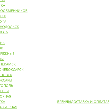
ТКА
ЛООБМЕННИКОВ
ЖСК
УГА
ЕНОДОЛЬСК
КАР-
АНЬ
ОВ
ЕРЕЖНЫЕ
НЫ
НЕКАМСК
ОЧЕБОКСАРСК
ЯНОВСК
ОКСАРЫ
ТОПОЛЬ
ЕРЛЯ
БОРНАЯ
ТКА
БРЕНДЫ
ДОСТАВКА И ОПЛАТА
РАЗБОРНАЯ