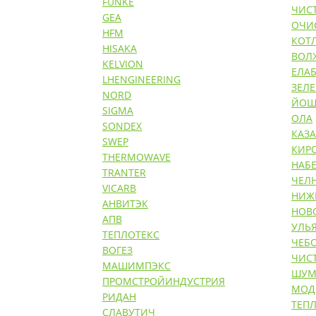
FUNKE
ЧИС
GEA
ОЧИ
HFM
КОТ
HISAKA
ВОЛ
KELVION
ЕЛАБ
LHENGINEERING
ЗЕЛ
NORD
ЙОШ
SIGMA
ОЛА
SONDEX
КАЗ
SWEP
КИР
THERMOWAVE
НАБ
TRANTER
ЧЕЛ
VICARB
НИЖ
АНВИТЭК
НОВ
АПВ
УЛЬ
ТЕПЛОТЕКС
ЧЕБ
ВОГЕЗ
ЧИС
МАШИМПЭКС
ШУМ
ПРОМСТРОЙИНДУСТРИЯ
МОД
РИДАН
ТЕП
СЛАВУТИЧ