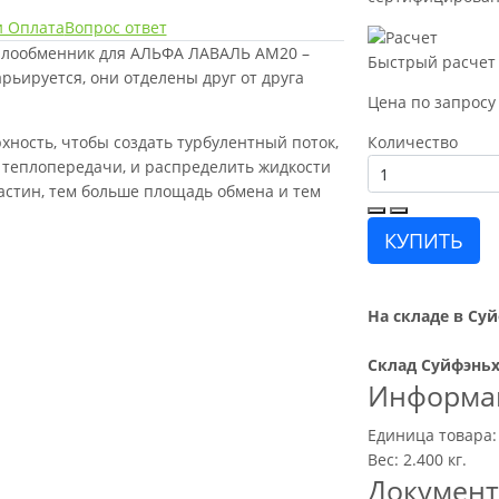
и Оплата
Вопрос ответ
еплообменник для АЛЬФА ЛАВАЛЬ AM20 –
Быстрый расчет
рьируется, они отделены друг от друга
Цена по запросу
ность, чтобы создать турбулентный поток,
Количество
 теплопередачи, и распределить жидкости
астин, тем больше площадь обмена и тем
КУПИТЬ
На складе в Суй
Склад Суйфэньх
Информац
Единица товара:
Вес: 2.400 кг.
Докумен