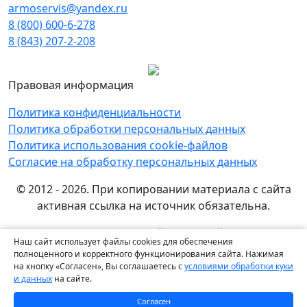
armoservis@yandex.ru
8 (800) 600-6-278
8 (843) 207-2-208
Правовая информация
Политика конфиденциальности
Политика обработки персональных данных
Политика использования cookie-файлов
Согласие на обработку персональных данных
© 2012 - 2026. При копировании материала с сайта
активная ссылка на источник обязательна.
Названия производителей, компаний и товарные
Наш сайт использует файлы cookies для обеспечения
знаки используются на сайте исключительно в
полноценного и корректного функционирования сайта. Нажимая
информационных (справочных) целях. Все товарные
на кнопку «Согласен», Вы соглашаетесь с
условиями обработки куки
и данных
на сайте.
знаки и фирменные наименования являются
собственностью их правообладателей.
Согласен