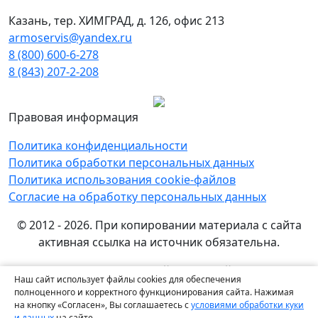
Казань, тер. ХИМГРАД, д. 126, офис 213
armoservis@yandex.ru
8 (800) 600-6-278
8 (843) 207-2-208
Правовая информация
Политика конфиденциальности
Политика обработки персональных данных
Политика использования cookie-файлов
Согласие на обработку персональных данных
© 2012 - 2026. При копировании материала с сайта
активная ссылка на источник обязательна.
Названия производителей, компаний и товарные
Наш сайт использует файлы cookies для обеспечения
знаки используются на сайте исключительно в
полноценного и корректного функционирования сайта. Нажимая
информационных (справочных) целях. Все товарные
на кнопку «Согласен», Вы соглашаетесь с
условиями обработки куки
и данных
на сайте.