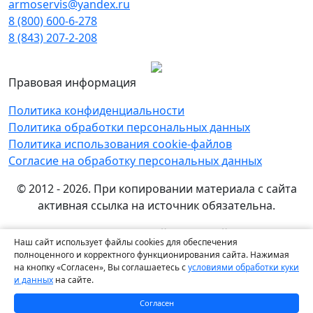
armoservis@yandex.ru
8 (800) 600-6-278
8 (843) 207-2-208
Правовая информация
Политика конфиденциальности
Политика обработки персональных данных
Политика использования cookie-файлов
Согласие на обработку персональных данных
© 2012 - 2026. При копировании материала с сайта
активная ссылка на источник обязательна.
Названия производителей, компаний и товарные
Наш сайт использует файлы cookies для обеспечения
знаки используются на сайте исключительно в
полноценного и корректного функционирования сайта. Нажимая
информационных (справочных) целях. Все товарные
на кнопку «Согласен», Вы соглашаетесь с
условиями обработки куки
и данных
на сайте.
знаки и фирменные наименования являются
собственностью их правообладателей.
Согласен