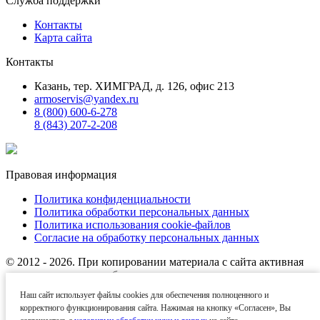
Служба поддержки
Контакты
Карта сайта
Контакты
Казань, тер. ХИМГРАД, д. 126, офис 213
armoservis@yandex.ru
8 (800) 600-6-278
8 (843) 207-2-208
Правовая информация
Политика конфиденциальности
Политика обработки персональных данных
Политика использования cookie-файлов
Согласие на обработку персональных данных
© 2012 - 2026. При копировании материала с сайта активная
ссылка на источник обязательна.
Наш сайт использует файлы cookies для обеспечения полноценного и
Названия производителей, компаний и товарные знаки
корректного функционирования сайта. Нажимая на кнопку «Согласен», Вы
используются на сайте исключительно в информационных