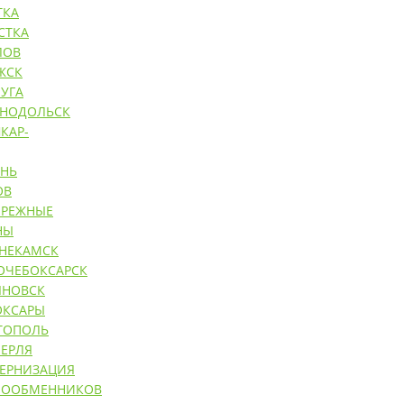
ТКА
СТКА
ЛОВ
ЖСК
УГА
ЕНОДОЛЬСК
КАР-
АНЬ
ОВ
ЕРЕЖНЫЕ
НЫ
НЕКАМСК
ОЧЕБОКСАРСК
ЯНОВСК
ОКСАРЫ
ТОПОЛЬ
ЕРЛЯ
ЕРНИЗАЦИЯ
ЛООБМЕННИКОВ