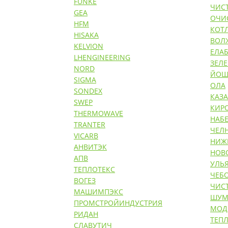
FUNKE
ЧИС
GEA
ОЧИ
HFM
КОТ
HISAKA
ВОЛ
KELVION
ЕЛАБ
LHENGINEERING
ЗЕЛ
NORD
ЙОШ
SIGMA
ОЛА
SONDEX
КАЗ
SWEP
КИР
THERMOWAVE
НАБ
TRANTER
ЧЕЛ
VICARB
НИЖ
АНВИТЭК
НОВ
АПВ
УЛЬ
ТЕПЛОТЕКС
ЧЕБ
ВОГЕЗ
ЧИС
МАШИМПЭКС
ШУМ
ПРОМСТРОЙИНДУСТРИЯ
МОД
РИДАН
ТЕП
СЛАВУТИЧ