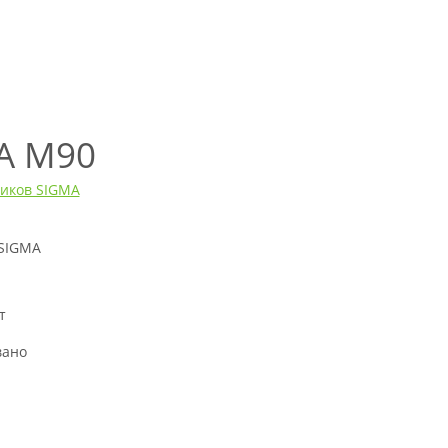
A M90
иков SIGMA
 SIGMA
т
н