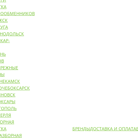
ТКА
ЛООБМЕННИКОВ
ЖСК
УГА
ЕНОДОЛЬСК
КАР-
АНЬ
ОВ
ЕРЕЖНЫЕ
НЫ
НЕКАМСК
ОЧЕБОКСАРСК
ЯНОВСК
ОКСАРЫ
ТОПОЛЬ
ЕРЛЯ
БОРНАЯ
ТКА
БРЕНДЫ
ДОСТАВКА И ОПЛАТА
РАЗБОРНАЯ