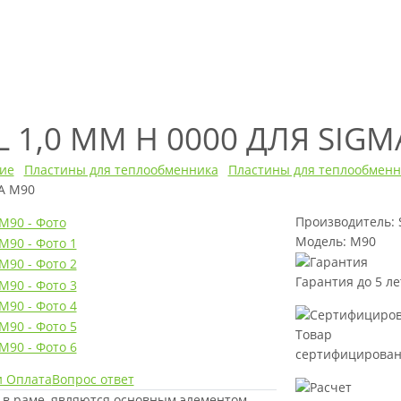
L 1,0 ММ H 0000 ДЛЯ SIGM
ие
Пластины для теплообменника
Пластины для теплообменн
MA M90
Производитель:
Модель: M90
Гарантия до 5 ле
Товар
сертифицирова
и Оплата
Вопрос ответ
 в раме, являются основным элементом