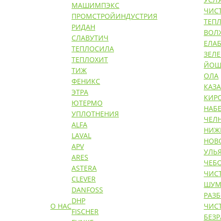
МАШИМПЭКС
ЧИС
ПРОМСТРОЙИНДУСТРИЯ
ТЕП
РИДАН
ВОЛ
СЛАВУТИЧ
ЕЛАБ
ТЕПЛОСИЛА
ЗЕЛ
ТЕПЛОХИТ
ЙОШ
ТИЖ
ОЛА
ФЕНИКС
КАЗ
ЭТРА
КИР
ЮТЕРМО
НАБ
УПЛОТНЕНИЯ
ЧЕЛ
ALFA
НИЖ
LAVAL
НОВ
APV
УЛЬ
ARES
ЧЕБ
ASTERA
ЧИС
CLEVER
ШУМ
DANFOSS
РАЗ
DHP
О НАС
ЧИС
FISCHER
БЕЗ