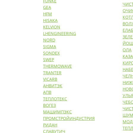
FUNKE
ЧИС
GEA
ОЧИ
HFM
КОТ
HISAKA
ВОЛ
KELVION
ЕЛАБ
LHENGINEERING
ЗЕЛ
NORD
ЙОШ
SIGMA
ОЛА
SONDEX
КАЗ
SWEP
КИР
THERMOWAVE
НАБ
TRANTER
ЧЕЛ
VICARB
НИЖ
АНВИТЭК
НОВ
АПВ
УЛЬ
ТЕПЛОТЕКС
ЧЕБ
ВОГЕЗ
ЧИС
МАШИМПЭКС
ШУМ
ПРОМСТРОЙИНДУСТРИЯ
МОД
РИДАН
ТЕП
СЛАВУТИЧ