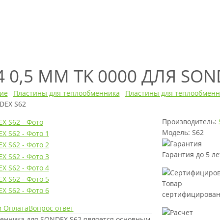
 0,5 ММ TK 0000 ДЛЯ SON
ие
Пластины для теплообменника
Пластины для теплообмен
DEX S62
Производитель:
Модель: S62
Гарантия до 5 ле
Товар
сертифицирова
и Оплата
Вопрос ответ
менника для SONDEX S62 является основным