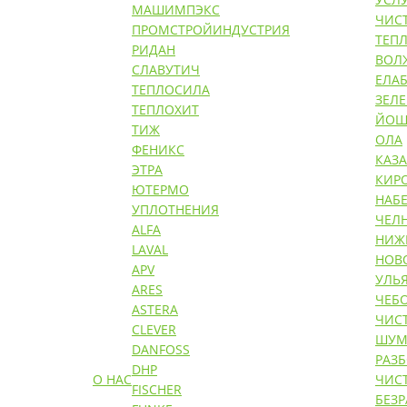
МАШИМПЭКС
ЧИС
ПРОМСТРОЙИНДУСТРИЯ
ТЕП
РИДАН
ВОЛ
СЛАВУТИЧ
ЕЛАБ
ТЕПЛОСИЛА
ЗЕЛ
ТЕПЛОХИТ
ЙОШ
ТИЖ
ОЛА
ФЕНИКС
КАЗ
ЭТРА
КИР
ЮТЕРМО
НАБ
УПЛОТНЕНИЯ
ЧЕЛ
ALFA
НИЖ
LAVAL
НОВ
APV
УЛЬ
ARES
ЧЕБ
ASTERA
ЧИС
CLEVER
ШУМ
DANFOSS
РАЗ
DHP
О НАС
ЧИС
FISCHER
БЕЗ