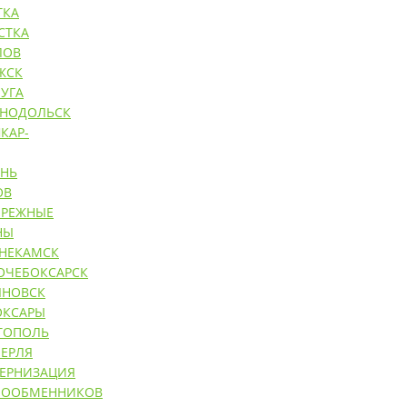
ТКА
СТКА
ЛОВ
ЖСК
УГА
ЕНОДОЛЬСК
КАР-
АНЬ
ОВ
ЕРЕЖНЫЕ
НЫ
НЕКАМСК
ОЧЕБОКСАРСК
ЯНОВСК
ОКСАРЫ
ТОПОЛЬ
ЕРЛЯ
ЕРНИЗАЦИЯ
ЛООБМЕННИКОВ