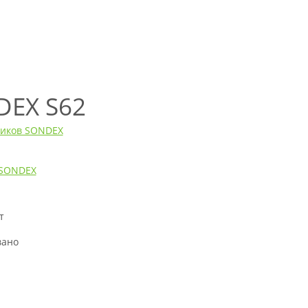
DEX S62
ников SONDEX
SONDEX
т
н