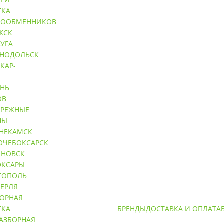
ТКА
ЛООБМЕННИКОВ
ЖСК
УГА
ЕНОДОЛЬСК
КАР-
АНЬ
ОВ
ЕРЕЖНЫЕ
НЫ
НЕКАМСК
ОЧЕБОКСАРСК
ЯНОВСК
ОКСАРЫ
ТОПОЛЬ
ЕРЛЯ
БОРНАЯ
ТКА
БРЕНДЫ
ДОСТАВКА И ОПЛАТА
РАЗБОРНАЯ