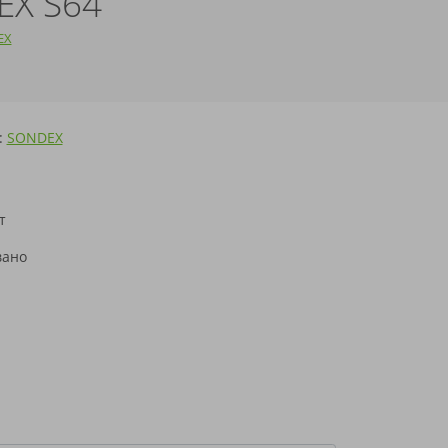
EX S64
EX
:
SONDEX
т
н