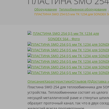
ПЛАСТИНА SMO 254 
GEA
GEA
ЭТРА
НОВОЧЕБОКСАРСК
НОВОЧЕБОКСАРСК
ЧИСТКА
HISAKA
HFM
УЛЬЯНОВСК
УЛЬЯНОВСК
УМЯГЧИТЕЛИ
Оборудование
Теплообменное оборудование
KELVION
HISAKA
ЧЕБОКСАРЫ
ЧЕБОКСАРЫ
ВОДЫ
ОЧИСТКА КОТЛОВ
ПЛАСТИНА SMO 254 0,5 мм TK 1234 для SONDEX S
LHENGINEERING
KELVION
ЧИСТОПОЛЬ
ЧИСТОПОЛЬ
NORD
LHENGINEERING
ШУМЕРЛЯ
ШУМЕРЛЯ
РЕАГЕНТЫ И
МОДЕРНИЗАЦИЯ
SIGMA
NORD
ИНГИБИТОРЫ
ТЕПЛООБМЕННИКОВ
SONDEX
SIGMA
КОРРОЗИИ
SWEP
SONDEX
THERMOWAVE
SWEP
TRANTER
THERMOWAVE
VICARB
TRANTER
АНВИТЭК
VICARB
АПВ ТЕПЛОТЕКС
АНВИТЭК
ВОГЕЗ
АПВ ТЕПЛОТЕКС
МАШИМПЭКС
ВОГЕЗ
ПРОМСТРОЙИНДУСТРИЯ
МАШИМПЭКС
РИДАН
ПРОМСТРОЙИНДУСТРИЯ
СЛАВУТИЧ
РИДАН
Описание
Характеристики
Отзывов (0)
Доставка 
ТЕПЛОСИЛА
СЛАВУТИЧ
Пластина SMO 254 для теплообменника для SO
ТЕПЛОХИТ
ТЕПЛОСИЛА
устройства. Теплообменники состоят из целого
ТИЖ
ТЕПЛОХИТ
несущей металлической раме и стянутых шпиль
ФЕНИКС
ТИЖ
образует проточный канал, так что в двух сосе
ЭТРА
ФЕНИКС
ЮТЕРМО
ЭТРА
жидкостей всегда противоточное.