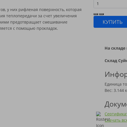
ов, у них рифленая поверхность, которая
ия теплопередачи за счет увеличения
КУПИТЬ
 ними предотвращает смешивание
ляется с помощью прокладок.
На складе 
Склад Суй
Инфор
Единица то
Вес: 3.144 к
Докум
Сертификат
Скачать в