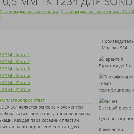
0,5 ММ TK 1234 ДЛЯ SOND
Пластины для теплообменника
Пластины для теплообменников SOND
64
Производитель
Модель: S64
Гарантия до 5 ле
Товар
сертифицирова
и Оплата
Вопрос ответ
NDEX S64 является основным элементом
Быстрый расчет
 набора таких элементов, установленных на
Цена по запросу
ками. Каждая пара соседних пластин
дних каналах направление потока двух
Количество