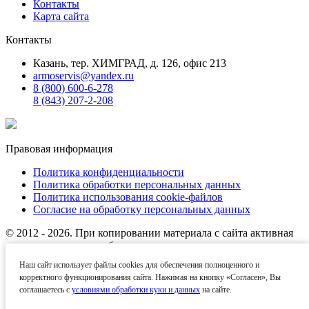
Контакты
Карта сайта
Контакты
Казань, тер. ХИМГРАД, д. 126, офис 213
armoservis@yandex.ru
8 (800) 600-6-278
8 (843) 207-2-208
Правовая информация
Политика конфиденциальности
Политика обработки персональных данных
Политика использования cookie-файлов
Согласие на обработку персональных данных
© 2012 - 2026. При копировании материала с сайта активная
ссылка на источник обязательна.
Наш сайт использует файлы cookies для обеспечения полноценного и
Названия производителей, компаний и товарные знаки
корректного функционирования сайта. Нажимая на кнопку «Согласен», Вы
используются на сайте исключительно в информационных
соглашаетесь с
условиями обработки куки и данных
на сайте.
(справочных) целях. Все товарные знаки и фирменные
наименования являются собственностью их