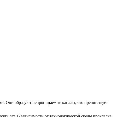
н. Они образуют непроницаемые каналы, что препятствует
есять лет. В зависимости от технологической среды прокладка