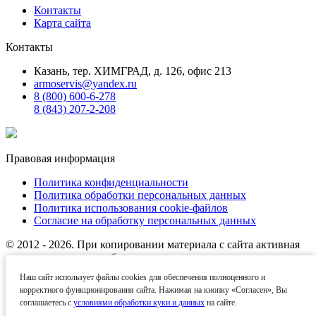
Контакты
Карта сайта
Контакты
Казань, тер. ХИМГРАД, д. 126, офис 213
armoservis@yandex.ru
8 (800) 600-6-278
8 (843) 207-2-208
Правовая информация
Политика конфиденциальности
Политика обработки персональных данных
Политика использования cookie-файлов
Согласие на обработку персональных данных
© 2012 - 2026. При копировании материала с сайта активная
ссылка на источник обязательна.
Наш сайт использует файлы cookies для обеспечения полноценного и
Названия производителей, компаний и товарные знаки
корректного функционирования сайта. Нажимая на кнопку «Согласен», Вы
используются на сайте исключительно в информационных
соглашаетесь с
условиями обработки куки и данных
на сайте.
(справочных) целях. Все товарные знаки и фирменные