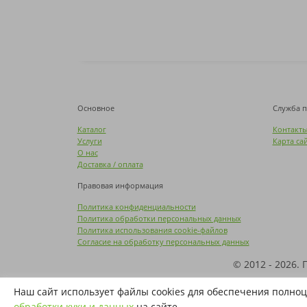
Основное
Служба 
Каталог
Контакт
Услуги
Карта са
О нас
Доставка / оплата
Правовая информация
Политика конфиденциальности
Политика обработки персональных данных
Политика использования cookie-файлов
Согласие на обработку персональных данных
© 2012 - 2026.
Названия производителей, компаний и товарн
Наш сайт использует файлы cookies для обеспечения полноц
фирме
обработки куки и данных
на сайте.