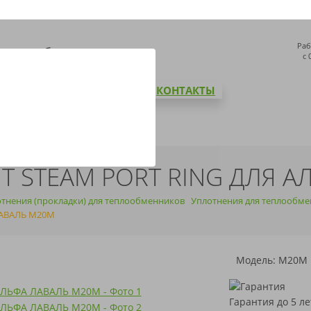
Раб
с 
СТАВКА И ОПЛАТА
БЛОГ
КОНТАКТЫ
T STEAM PORT RING ДЛЯ 
тнения (прокладки) для теплообменников
Уплотнения для теплообме
ЛАВАЛЬ M20M
Модель: M20M
Гарантия до 5 ле