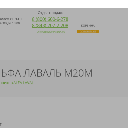
ДОСТАВКА ПО ВСЕЙ РОССИИ
ПОИСК
НАПИСАТЬ НАМ WHATSAPP
Отдел продаж
8 (800) 600-6-278
отаем с
ПН-ПТ
09:00 до 18:00
8 (843) 207-2-208
КОРЗИНА
ПОЛУЧИТЬ КП
ARMOSERVIS@YANDEX.RU
АЛЬФА ЛАВАЛЬ M20M
нников ALFA LAVAL
т