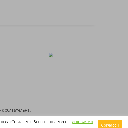
ик обязательна.
ых (справочных) целях. Все товарные знаки и
пку «Согласен», Вы соглашаетесь с
условиями
Согласен
телей.