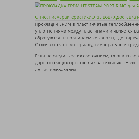
SONDEX
SIGMA
КОРРОЗИИ
SWEP
SONDEX
THERMOWAVE
SWEP
Описание
Характеристики
Отзывов (0)
Доставка 
TRANTER
THERMOWAVE
Прокладки EPDM в пластинчатые теплообменн
VICARB
TRANTER
АНВИТЭК
VICARB
уплотнениями между пластинами и является ва
АПВ ТЕПЛОТЕКС
АНВИТЭК
образуются непроницаемые каналы, где цирку
ВОГЕЗ
АПВ ТЕПЛОТЕКС
Отличаются по материалу, температуре и среде
МАШИМПЭКС
ВОГЕЗ
ПРОМСТРОЙИНДУСТРИЯ
МАШИМПЭКС
Если не следить за их состоянием, то они вызо
РИДАН
ПРОМСТРОЙИНДУСТРИЯ
дорогостоящих простоев из-за сильных течей. 
СЛАВУТИЧ
РИДАН
лет использования.
ТЕПЛОСИЛА
СЛАВУТИЧ
ТЕПЛОХИТ
ТЕПЛОСИЛА
ТИЖ
ТЕПЛОХИТ
ФЕНИКС
ТИЖ
ЭТРА
ФЕНИКС
ЮТЕРМО
ЭТРА
ЮТЕРМО