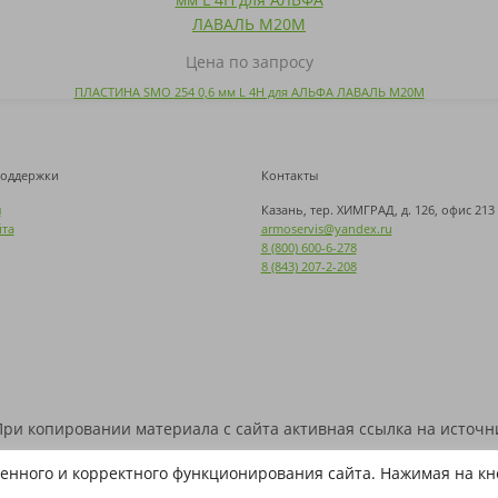
Цена по запросу
ПЛАСТИНА SMO 254 0,6 мм L 4H для АЛЬФА ЛАВАЛЬ M20M
поддержки
Контакты
ы
Казань, тер. ХИМГРАД, д. 126, офис 213
йта
armoservis@yandex.ru
8 (800) 600-6-278
8 (843) 207-2-208
 При копировании материала с сайта активная ссылка на источн
ые знаки используются на сайте исключительно в информационн
енного и корректного функционирования сайта. Нажимая на кно
нные наименования являются собственностью их правооблада