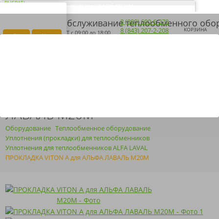
ВЫБРАТЬ
ДОСТАВКА ПО ВСЕЙ РОССИИ
ВАШ ГОРОД ЭЛЬ-
Загрузка...
8 (800) 600-6-278
МОНТЕ?
8 (843) 207-2-208
КОРЗИНА
ПН-ПТ
с 09:00 до 18:00
Да
Нет
ПОЛУЧИТЬ КП
ARMOSERVIS@YANDEX.RU
ПРОКЛАДКА VITON A ДЛЯ АЛЬФА
ЛАВАЛЬ M20M
Оборудование
Теплообменное оборудование
Уплотнения (прокладки) для теплообменников
Уплотнения для теплообменников ALFA LAVAL
ПРОКЛАДКА VITON A для АЛЬФА ЛАВАЛЬ M20M