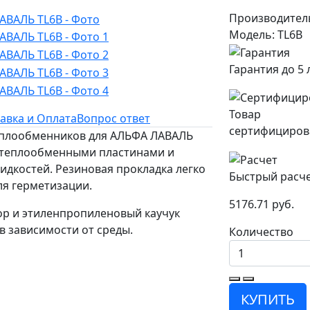
Производител
Модель: TL6B
Гарантия до 5 
Товар
авка и Оплата
Вопрос ответ
сертифициров
еплообменников для АЛЬФА ЛАВАЛЬ
 теплообменными пластинами и
дкостей. Резиновая прокладка легко
Быстрый расч
ля герметизации.
5176.71 руб.
ор и этиленпропиленовый каучук
в зависимости от среды.
Количество
КУПИТЬ