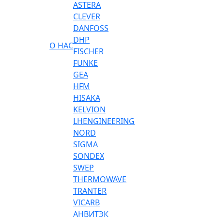
ASTERA
CLEVER
DANFOSS
DHP
О НАС
FISCHER
FUNKE
GEA
HFM
HISAKA
KELVION
LHENGINEERING
NORD
SIGMA
SONDEX
SWEP
THERMOWAVE
TRANTER
VICARB
АНВИТЭК