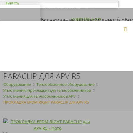
ВЫБРАТЬ
ДОСТАВКА ПО ВСЕЙ РОССИИ
ВАШ ГОРОД ЭЛЬ-
МОНТЕ?
Загрузка...
8 (800) 600-6-278
8 (843) 207-2-208
КОРЗИНА
Да
Нет
ПН-ПТ
с 09:00 до 18:00
ПОЛУЧИТЬ КП
ARMOSERVIS@YANDEX.RU
ПРОКЛАДКА EPDM RIGHT
PARACLIP ДЛЯ APV R5
Оборудование
Теплообменное оборудование
Уплотнения (прокладки) для теплообменников
Уплотнения для теплообменников APV
ПРОКЛАДКА EPDM RIGHT PARACLIP для APV R5