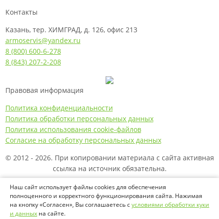
Контакты
Казань, тер. ХИМГРАД, д. 126, офис 213
armoservis@yandex.ru
8 (800) 600-6-278
8 (843) 207-2-208
Правовая информация
Политика конфиденциальности
Политика обработки персональных данных
Политика использования cookie-файлов
Согласие на обработку персональных данных
© 2012 - 2026. При копировании материала с сайта активная
ссылка на источник обязательна.
Названия производителей, компаний и товарные знаки
Наш сайт использует файлы cookies для обеспечения
полноценного и корректного функционирования сайта. Нажимая
используются на сайте исключительно в информационных
на кнопку «Согласен», Вы соглашаетесь с
условиями обработки куки
(справочных) целях. Все товарные знаки и фирменные
и данных
на сайте.
наименования являются собственностью их