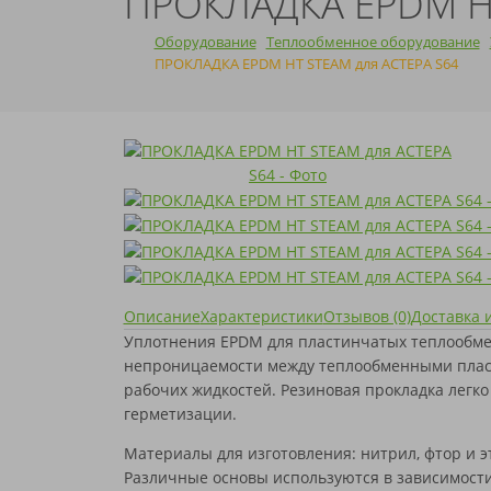
ПРОКЛАДКА EPDM HT
GEA
GEA
ЭТРА
НОВОЧЕБОКСАРСК
НОВОЧЕБОКСАРСК
ЧИСТКА
HISAKA
HFM
УЛЬЯНОВСК
УЛЬЯНОВСК
УМЯГЧИТЕЛИ
Оборудование
Теплообменное оборудование
KELVION
HISAKA
ЧЕБОКСАРЫ
ЧЕБОКСАРЫ
ВОДЫ
ОЧИСТКА КОТЛОВ
ПРОКЛАДКА EPDM HT STEAM для АСТЕРА S64
LHENGINEERING
KELVION
ЧИСТОПОЛЬ
ЧИСТОПОЛЬ
NORD
LHENGINEERING
ШУМЕРЛЯ
ШУМЕРЛЯ
РЕАГЕНТЫ И
МОДЕРНИЗАЦИЯ
SIGMA
NORD
ИНГИБИТОРЫ
ТЕПЛООБМЕННИКОВ
SONDEX
SIGMA
КОРРОЗИИ
SWEP
SONDEX
THERMOWAVE
SWEP
TRANTER
THERMOWAVE
VICARB
TRANTER
АНВИТЭК
VICARB
АПВ ТЕПЛОТЕКС
АНВИТЭК
ВОГЕЗ
АПВ ТЕПЛОТЕКС
МАШИМПЭКС
ВОГЕЗ
Описание
Характеристики
Отзывов (0)
Доставка 
ПРОМСТРОЙИНДУСТРИЯ
МАШИМПЭКС
РИДАН
ПРОМСТРОЙИНДУСТРИЯ
Уплотнения EPDM для пластинчатых теплообмен
СЛАВУТИЧ
РИДАН
непроницаемости между теплообменными плас
ТЕПЛОСИЛА
СЛАВУТИЧ
рабочих жидкостей. Резиновая прокладка легко 
ТЕПЛОХИТ
ТЕПЛОСИЛА
герметизации.
ТИЖ
ТЕПЛОХИТ
ФЕНИКС
ТИЖ
Материалы для изготовления: нитрил, фтор и 
ЭТРА
ФЕНИКС
Различные основы используются в зависимости 
ЮТЕРМО
ЭТРА