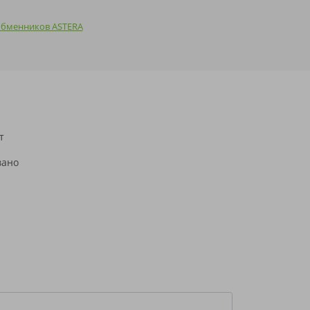
обменников ASTERA
т
н