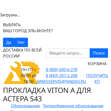
Загрузка...
ВЫБРАТЬ
ВАШ ГОРОД ЭЛЬ-МОНТЕ?
Да
Нет
ДОСТАВКА ПО ВСЕЙ
Поиск
РОССИИ
КОРЗИНА
ПН-ПТ
с
8 (800) 600-6-278
09:00 до
8 (843) 207-2-208
ПОЛУЧИТЬ
18:00
ARMOSERVIS@YANDEX.RU
КП
ПРОКЛАДКА VITON A ДЛЯ
АСТЕРА S43
Оборудование
Теплообменное оборудование