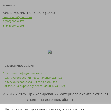
Контакты
Казань, тер. ХИМГРАД, д. 126, офис 213
armoservis@yandex.ru
8 (800) 600-6-278
8 (843) 207-2-208
Правовая информация
Политика конфиденциальности
Политика обработки персональных данных
Политика использования cookie-файлов
Согласие на обработку персональных данных
© 2012 - 2026. При копировании материала с сайта активная
ссылка на источник обязательна.
Названия производителей, компаний и товарные знаки
Наш сайт использует файлы cookies для обеспечения