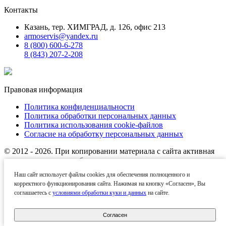
Контакты
Казань, тер. ХИМГРАД, д. 126, офис 213
armoservis@yandex.ru
8 (800) 600-6-278
8 (843) 207-2-208
Правовая информация
Политика конфиденциальности
Политика обработки персональных данных
Политика использования cookie-файлов
Согласие на обработку персональных данных
© 2012 - 2026. При копировании материала с сайта активная
ссылка на источник обязательна.
Наш сайт использует файлы cookies для обеспечения полноценного и
Названия производителей, компаний и товарные знаки
корректного функционирования сайта. Нажимая на кнопку «Согласен», Вы
используются на сайте исключительно в информационных
соглашаетесь с
условиями обработки куки и данных
на сайте.
(справочных) целях. Все товарные знаки и фирменные
наименования являются собственностью их
правообладателей.
Согласен