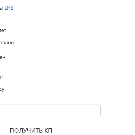
ь:
LHE
1
лет
ан
ет
су
ПОЛУЧИТЬ КП