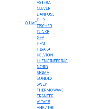
ASTERA
CLEVER
DANFOSS
DHP
О НАС
FISCHER
FUNKE
GEA
HFM
HISAKA
KELVION
LHENGINEERING
NORD
SIGMA
SONDEX
SWEP
THERMOWAVE
TRANTER
VICARB
АНВИТЭК