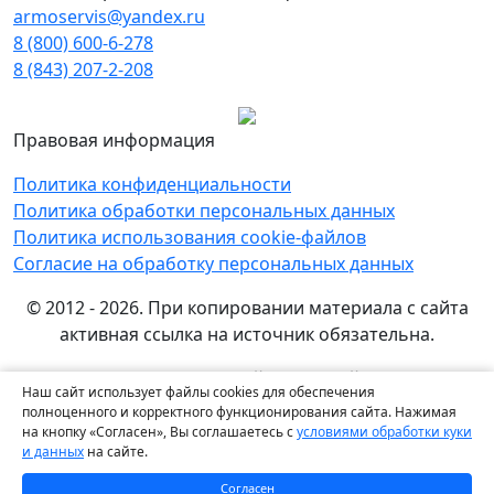
armoservis@yandex.ru
8 (800) 600-6-278
8 (843) 207-2-208
Правовая информация
Политика конфиденциальности
Политика обработки персональных данных
Политика использования cookie-файлов
Согласие на обработку персональных данных
© 2012 - 2026. При копировании материала с сайта
активная ссылка на источник обязательна.
Названия производителей, компаний и товарные
Наш сайт использует файлы cookies для обеспечения
знаки используются на сайте исключительно в
полноценного и корректного функционирования сайта. Нажимая
информационных (справочных) целях. Все товарные
на кнопку «Согласен», Вы соглашаетесь с
условиями обработки куки
и данных
на сайте.
знаки и фирменные наименования являются
собственностью их правообладателей.
Согласен