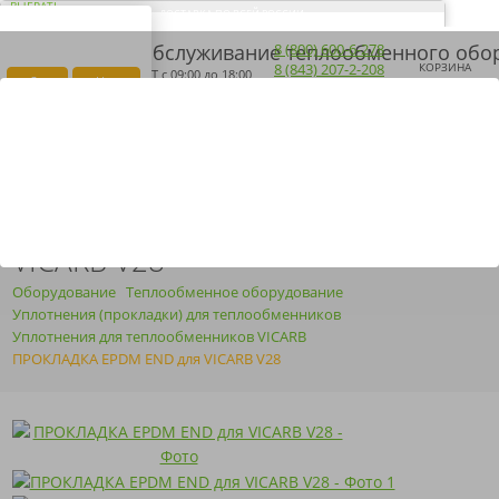
ВЫБРАТЬ
ДОСТАВКА ПО ВСЕЙ РОССИИ
ВАШ ГОРОД ЭЛЬ-
Загрузка...
8 (800) 600-6-278
МОНТЕ?
8 (843) 207-2-208
КОРЗИНА
ПН-ПТ
с 09:00 до 18:00
Да
Нет
ПОЛУЧИТЬ КП
ARMOSERVIS@YANDEX.RU
ПРОКЛАДКА EPDM END ДЛЯ
VICARB V28
Оборудование
Теплообменное оборудование
Уплотнения (прокладки) для теплообменников
Уплотнения для теплообменников VICARB
ПРОКЛАДКА EPDM END для VICARB V28