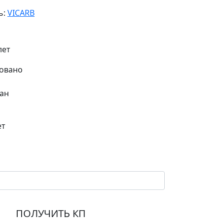
ь:
VICARB
лет
ан
ет
ПОЛУЧИТЬ КП