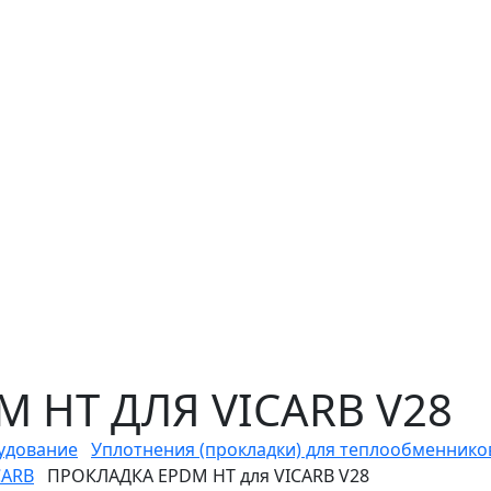
 HT ДЛЯ VICARB V28
удование
Уплотнения (прокладки) для теплообменнико
CARB
ПРОКЛАДКА EPDM HT для VICARB V28