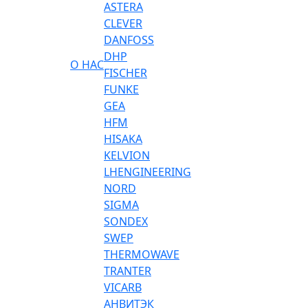
ASTERA
CLEVER
DANFOSS
DHP
О НАС
FISCHER
FUNKE
GEA
HFM
HISAKA
KELVION
LHENGINEERING
NORD
SIGMA
SONDEX
SWEP
THERMOWAVE
TRANTER
VICARB
АНВИТЭК