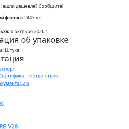
Нашли дешевле? Сообщите!
уйфэньхэ:
2443 шт.
ьхэ:
6 октября 2026 г.
ция об упаковке
а: Штука
нтация
аспорт
Сертификат соответствия
документацию
RB V28