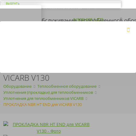
ВЫБРАТЬ
ДОСТАВКА ПО ВСЕЙ РОССИИ
ВАШ ГОРОД ЭЛЬ-
МОНТЕ?
Загрузка...
8 (800) 600-6-278
8 (843) 207-2-208
КОРЗИНА
Да
Нет
ПН-ПТ
с 09:00 до 18:00
ПОЛУЧИТЬ КП
ARMOSERVIS@YANDEX.RU
ПРОКЛАДКА NBR HT END ДЛЯ
VICARB V130
Оборудование
Теплообменное оборудование
Уплотнения (прокладки) для теплообменников
Уплотнения для теплообменников VICARB
ПРОКЛАДКА NBR HT END для VICARB V130