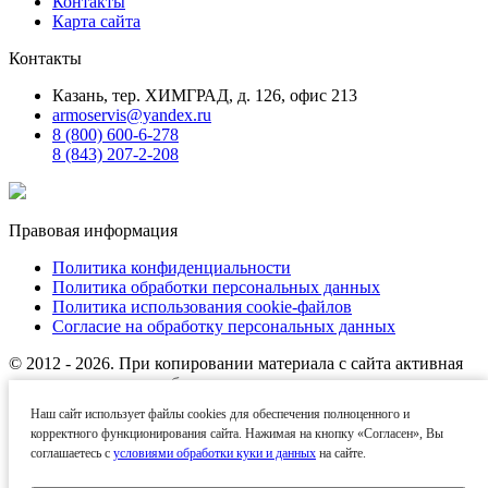
Контакты
Карта сайта
Контакты
Казань, тер. ХИМГРАД, д. 126, офис 213
armoservis@yandex.ru
8 (800) 600-6-278
8 (843) 207-2-208
Правовая информация
Политика конфиденциальности
Политика обработки персональных данных
Политика использования cookie-файлов
Согласие на обработку персональных данных
© 2012 - 2026. При копировании материала с сайта активная
ссылка на источник обязательна.
Наш сайт использует файлы cookies для обеспечения полноценного и
Названия производителей, компаний и товарные знаки
корректного функционирования сайта. Нажимая на кнопку «Согласен», Вы
используются на сайте исключительно в информационных
соглашаетесь с
условиями обработки куки и данных
на сайте.
(справочных) целях. Все товарные знаки и фирменные
наименования являются собственностью их