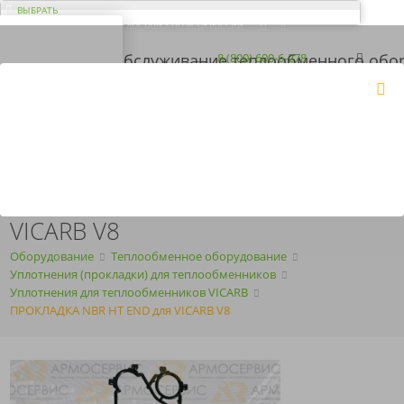
ВЫБРАТЬ
ДОСТАВКА ПО ВСЕЙ РОССИИ
ВАШ ГОРОД ЭЛЬ-
МОНТЕ?
Загрузка...
8 (800) 600-6-278
8 (843) 207-2-208
КОРЗИНА
Да
Нет
ПН-ПТ
с 09:00 до 18:00
ПОЛУЧИТЬ КП
ARMOSERVIS@YANDEX.RU
ПРОКЛАДКА NBR HT END ДЛЯ
VICARB V8
Оборудование
Теплообменное оборудование
Уплотнения (прокладки) для теплообменников
Уплотнения для теплообменников VICARB
ПРОКЛАДКА NBR HT END для VICARB V8