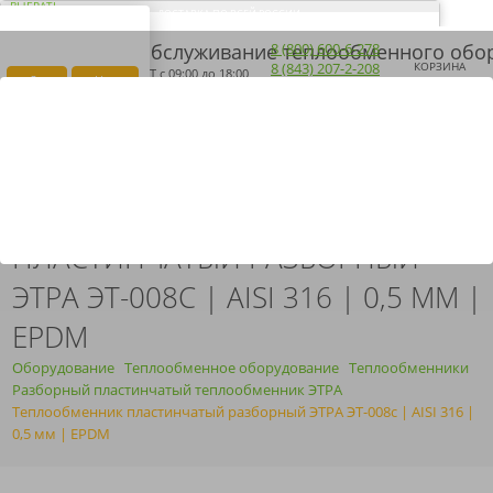
ВЫБРАТЬ
ДОСТАВКА ПО ВСЕЙ РОССИИ
ВАШ ГОРОД ЭЛЬ-
Загрузка...
8 (800) 600-6-278
МОНТЕ?
8 (843) 207-2-208
КОРЗИНА
ПН-ПТ
с 09:00 до 18:00
Да
Нет
ПОЛУЧИТЬ КП
ARMOSERVIS@YANDEX.RU
ТЕПЛООБМЕННИК
ПЛАСТИНЧАТЫЙ РАЗБОРНЫЙ
ЭТРА ЭТ-008С | AISI 316 | 0,5 ММ |
EPDM
Оборудование
Теплообменное оборудование
Теплообменники
Разборный пластинчатый теплообменник ЭТРА
Теплообменник пластинчатый разборный ЭТРА ЭТ-008с | AISI 316 |
0,5 мм | EPDM