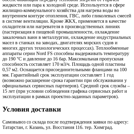
жидкости или пара к холодной среде. Используется в сфере
жилищно-коммунального хозяйства для нагрева воды во
внутреннем контуре отопления, ГВС, либо гликолевых смесей
в системе вентиляции. Кроме ЖКХ, применяется в качестве
охладителя или нагревателя в производственных линиях
(пастеризация в пищевой промышленности, охлаждение
закалочных ванн в металлургии, охлаждение индустриальных
масел в станках на заводах, двигателях морских судов и
многих других технологических процессах). Теплообменные
аппараты серии Nord FS способны выдерживать температуру
до 190 °C и давление до 16 бар. Максимальная пропускная
способность составляет 170 м3/ч. Площадь одной пластины
0,57 м2. Оснащается присоединительными фланцами на 100
мм. Гарантийный срок эксплуатации составляет 1 год
(возможно расширение срока гарантии при обслуживании у
официальных сервисных партнеров). Средний срок службы –
15 лет (при условии соблюдения графика сервисных работ и
эксплуатации в рамках проектно-заданных параметров).
Условия доставки
Самовывоз со склада после подтверждения заявки по адресу:
Татарстан, г. Казань, ул. Восстания 116. тер. Химград.