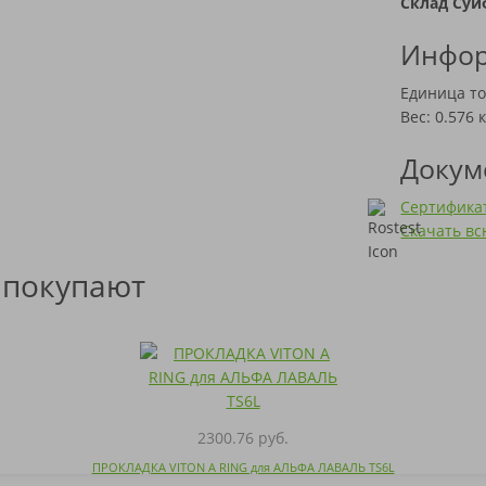
Склад Суй
Инфор
Единица то
Вес: 0.576 к
Докум
Сертификат
Скачать в
 покупают
2300.76 руб.
ПРОКЛАДКА VITON A RING для АЛЬФА ЛАВАЛЬ TS6L