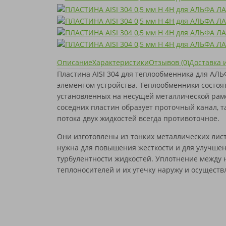
SONDEX
SIGMA
КОРРОЗИИ
SWEP
SONDEX
THERMOWAVE
SWEP
TRANTER
THERMOWAVE
VICARB
TRANTER
АНВИТЭК
VICARB
АПВ ТЕПЛОТЕКС
АНВИТЭК
Описание
Характеристики
Отзывов (0)
Доставка 
ВОГЕЗ
АПВ ТЕПЛОТЕКС
Пластина AISI 304 для теплообменника для АЛ
МАШИМПЭКС
ВОГЕЗ
элементом устройства. Теплообменники состоят
ПРОМСТРОЙИНДУСТРИЯ
МАШИМПЭКС
установленных на несущей металлической рам
РИДАН
ПРОМСТРОЙИНДУСТРИЯ
СЛАВУТИЧ
РИДАН
соседних пластин образует проточный канал, т
ТЕПЛОСИЛА
СЛАВУТИЧ
потока двух жидкостей всегда противоточное.
ТЕПЛОХИТ
ТЕПЛОСИЛА
ТИЖ
ТЕПЛОХИТ
Они изготовлены из тонких металлических лист
ФЕНИКС
ТИЖ
нужна для повышения жесткости и для улучшен
ЭТРА
ФЕНИКС
турбулентности жидкостей. Уплотнение между
ЮТЕРМО
ЭТРА
теплоносителей и их утечку наружу и осуществ
ЮТЕРМО