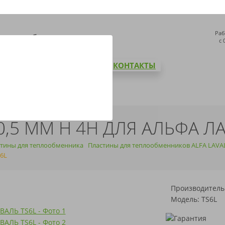
Раб
с 
СТАВКА И ОПЛАТА
БЛОГ
КОНТАКТЫ
 0,5 ММ H 4H ДЛЯ АЛЬФА Л
тины для теплообменника
Пластины для теплообменников ALFA LAVA
6L
Производитель
Модель: TS6L