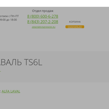
ДОСТАВКА ПО ВСЕЙ РОССИИ
ПОИСК
НАПИСАТЬ НАМ WHATSAPP
Отдел продаж
8 (800) 600-6-278
отаем с
ПН-ПТ
09:00 до 18:00
8 (843) 207-2-208
КОРЗИНА
ПОЛУЧИТЬ КП
ARMOSERVIS@YANDEX.RU
АВАЛЬ TS6L
L
:
ALFA LAVAL