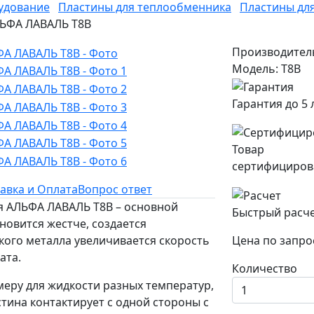
удование
Пластины для теплообменника
Пластины дл
АЛЬФА ЛАВАЛЬ T8B
Производител
Модель: T8B
Гарантия до 5 
Товар
сертифициров
авка и Оплата
Вопрос ответ
ля АЛЬФА ЛАВАЛЬ T8B – основной
Быстрый расч
новится жестче, создается
кого металла увеличивается скорость
Цена по запро
ата.
Количество
еру для жидкости разных температур,
тина контактирует с одной стороны с