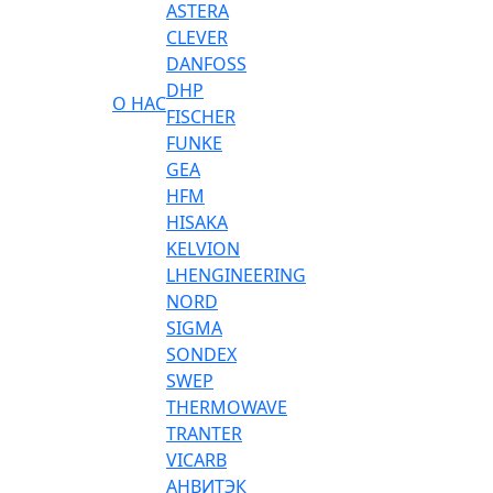
ASTERA
CLEVER
DANFOSS
DHP
О НАС
FISCHER
FUNKE
GEA
HFM
HISAKA
KELVION
LHENGINEERING
NORD
SIGMA
SONDEX
SWEP
THERMOWAVE
TRANTER
VICARB
АНВИТЭК