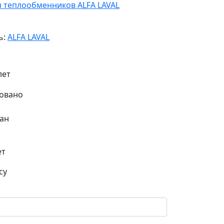
я теплообменников ALFA LAVAL
ь:
ALFA LAVAL
лет
ан
ет
су