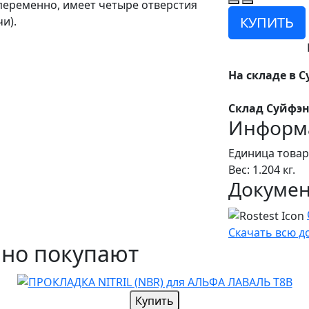
опеременно, имеет четыре отверстия
КУПИТЬ
и).
На складе в С
Склад Суйфэн
Информа
Единица товар
Вес: 1.204 кг.
Докуме
Скачать всю 
чно покупают
Купить