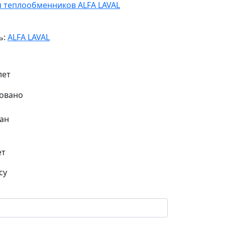
я теплообменников ALFA LAVAL
ь:
ALFA LAVAL
лет
ан
ет
су