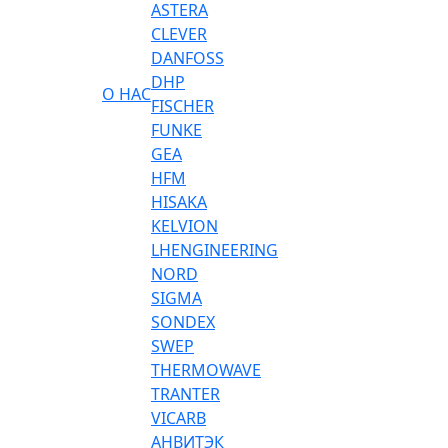
ASTERA
CLEVER
DANFOSS
DHP
О НАС
FISCHER
FUNKE
GEA
HFM
HISAKA
KELVION
LHENGINEERING
NORD
SIGMA
SONDEX
SWEP
THERMOWAVE
TRANTER
VICARB
АНВИТЭК