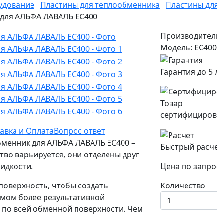
удование
Пластины для теплообменника
Пластины дл
H для АЛЬФА ЛАВАЛЬ EC400
Производител
Модель: EC400
Гарантия до 5 
Товар
сертифициров
авка и Оплата
Вопрос ответ
обменник для АЛЬФА ЛАВАЛЬ EC400 –
Быстрый расч
тво варьируется, они отделены друг
идкости.
Цена по запро
поверхность, чтобы создать
Количество
имом более результативной
 по всей обменной поверхности. Чем