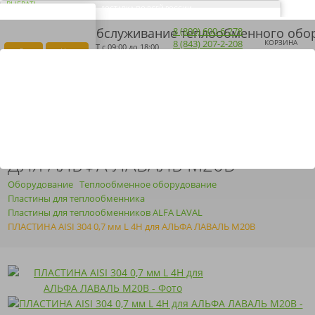
ВЫБРАТЬ
ДОСТАВКА ПО ВСЕЙ РОССИИ
ВАШ ГОРОД
Загрузка...
8 (800) 600-6-278
ПОМОНА?
8 (843) 207-2-208
КОРЗИНА
ПН-ПТ
с 09:00 до 18:00
Да
Нет
ПОЛУЧИТЬ КП
ARMOSERVIS@YANDEX.RU
ПЛАСТИНА AISI 304 0,7 ММ L 4H
ДЛЯ АЛЬФА ЛАВАЛЬ M20B
Оборудование
Теплообменное оборудование
Пластины для теплообменника
Пластины для теплообменников ALFA LAVAL
ПЛАСТИНА AISI 304 0,7 мм L 4H для АЛЬФА ЛАВАЛЬ M20B