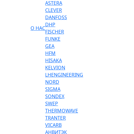
ASTERA
CLEVER
DANFOSS
DHP
О НАС
FISCHER
FUNKE
GEA
HFM
HISAKA
KELVION
LHENGINEERING
NORD
SIGMA
SONDEX
SWEP
THERMOWAVE
TRANTER
VICARB
АНВИТЭК