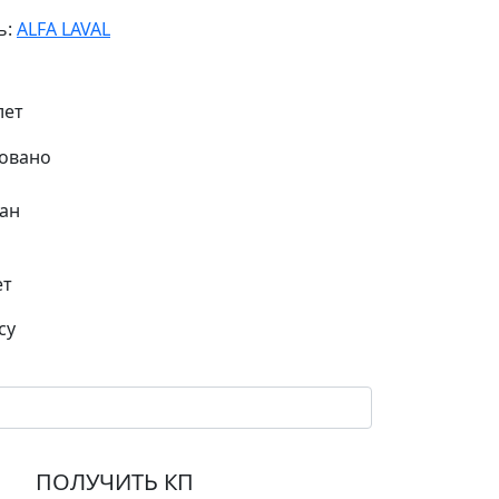
ь:
ALFA LAVAL
лет
ан
ет
су
ПОЛУЧИТЬ КП