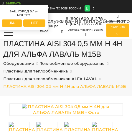
ВЫБРАТЬ
ДОСТАВКА ПО ВСЕЙ РОССИИ
ВАШ ГОРОД ЭЛЬ-
МОНТЕ?
8 (800) 600-6-278
КОРЗИНА
ДА
НЕТ
8 (843) 207-2-208
ПН-ПТ
с 09:00 до
ПОЛУЧИТЬ
18:00
ARMOSERVIS@YANDEX.RU
КП
ПЛАСТИНА AISI 304 0,5 ММ H 4H
ДЛЯ АЛЬФА ЛАВАЛЬ M15B
Оборудование
Теплообменное оборудование
Пластины для теплообменника
Пластины для теплообменников ALFA LAVAL
ПЛАСТИНА AISI 304 0,5 мм H 4H для АЛЬФА ЛАВАЛЬ M15B