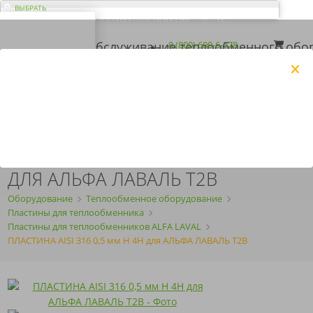
ВЫБРАТЬ
ДОСТАВКА ПО ВСЕЙ РОССИИ
ВАШ ГОРОД ЭЛЬ-
МОНТЕ?
Загрузка...
8 (800) 600-6-278
8 (843) 207-2-208
КОРЗИНА
Да
Нет
ПН-ПТ
с 09:00 до 18:00
ПОЛУЧИТЬ КП
ARMOSERVIS@YANDEX.RU
ПЛАСТИНА AISI 316 0,5 ММ H 4H
ДЛЯ АЛЬФА ЛАВАЛЬ T2B
Оборудование
Теплообменное оборудование
Пластины для теплообменника
Пластины для теплообменников ALFA LAVAL
ПЛАСТИНА AISI 316 0,5 мм H 4H для АЛЬФА ЛАВАЛЬ T2B