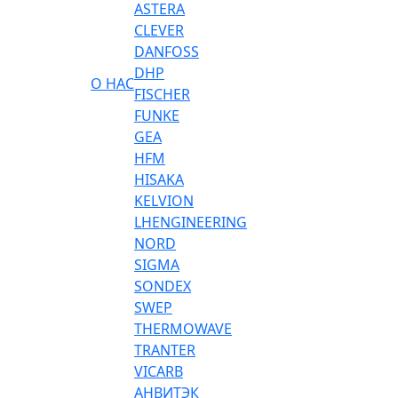
ASTERA
CLEVER
DANFOSS
DHP
О НАС
FISCHER
FUNKE
GEA
HFM
HISAKA
KELVION
LHENGINEERING
NORD
SIGMA
SONDEX
SWEP
THERMOWAVE
TRANTER
VICARB
АНВИТЭК