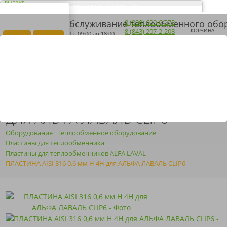
ВЫБРАТЬ
ДОСТАВКА ПО ВСЕЙ РОССИИ
ВАШ ГОРОД
Загрузка...
8 (800) 600-6-278
ПОМОНА?
8 (843) 207-2-208
КОРЗИНА
ПН-ПТ
с 09:00 до 18:00
Да
Нет
ПОЛУЧИТЬ КП
ARMOSERVIS@YANDEX.RU
ПЛАСТИНА AISI 316 0,6 ММ H 4H
ДЛЯ АЛЬФА ЛАВАЛЬ CLIP6
Оборудование
Теплообменное оборудование
Пластины для теплообменника
Пластины для теплообменников ALFA LAVAL
ПЛАСТИНА AISI 316 0,6 мм H 4H для АЛЬФА ЛАВАЛЬ CLIP6