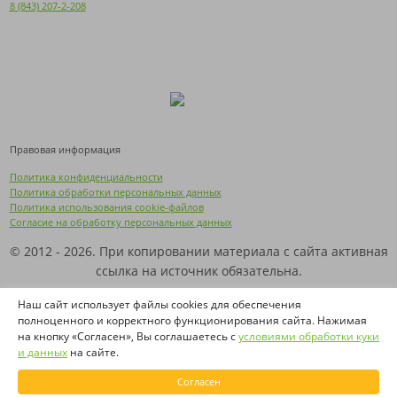
8 (843) 207-2-208
Правовая информация
Политика конфиденциальности
Политика обработки персональных данных
Политика использования cookie-файлов
Согласие на обработку персональных данных
© 2012 - 2026. При копировании материала с сайта активная
ссылка на источник обязательна.
Названия производителей, компаний и товарные знаки
Наш сайт использует файлы cookies для обеспечения
полноценного и корректного функционирования сайта. Нажимая
используются на сайте исключительно в информационных
на кнопку «Согласен», Вы соглашаетесь с
условиями обработки куки
(справочных) целях. Все товарные знаки и фирменные
и данных
на сайте.
наименования являются собственностью их
правообладателей.
Согласен